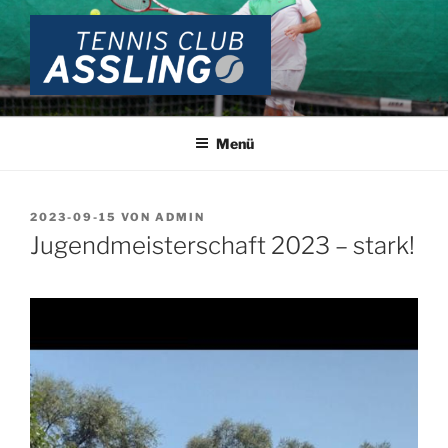
Zum
Inhalt
springen
TENNIS CLUB ASSLING
Wir lieben Tennis …
Menü
VERÖFFENTLICHT
2023-09-15
VON
ADMIN
AM
Jugendmeisterschaft 2023 – stark!