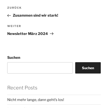
Beitragsnavigation
Vorheriger
ZURÜCK
Beitrag
Zusammen sind wir stark!
Nächster
WEITER
Beitrag
Newsletter März 2024
Suchen
Suchen
Recent Posts
Nicht mehr lange, dann geht’s los!