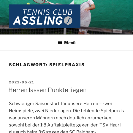
Zum
Inhalt
springen
TENNIS CLUB ASSLING
Wir lieben Tennis …
Menü
SCHLAGWORT:
SPIELPRAXIS
VERÖFFENTLICHT
2022-05-21
AM
Herren lassen Punkte liegen
Schwieriger Saisonstart für unsere Herren – zwei
Heimspiele, zwei Niederlagen. Die fehlende Spielpraxis
war unseren Männern noch deutlich anzumerken,
sowohl bei der 1:8 Auftaktpleite gegen den TSV Haar II
als auch beim 3:6 gegen den SC Baldham-